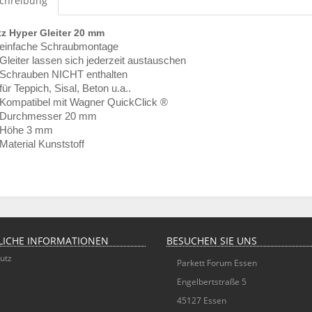
chreibung
tz Hyper Gleiter 20 mm
einfache Schraubmontage
Gleiter lassen sich jederzeit austauschen
Schrauben NICHT enthalten
für Teppich, Sisal, Beton u.a..
Kompatibel mit Wagner QuickClick ®
Durchmesser 20 mm
Höhe 3 mm
Material Kunststoff
LICHE INFORMATIONEN
BESUCHEN SIE UNS
utz
Parkett Forum Essen
Engelbertstraße 5
45127 Essen