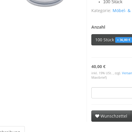
100 Stück
Kategorie:
Möbel- & F
Anzahl
100 Stück
+ 36,80 €
40,00 €
inkl. 19% USt. , zzgl.
Versa
Maxibrief)
Wunschzettel