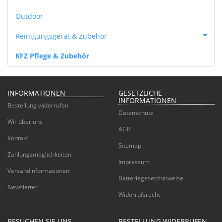
Outdoor
Reinigungsgerät & Zubehör
KFZ Pflege & Zubehör
INFORMATIONEN
GESETZLICHE
INFORMATIONEN
Bestellung widerrufen
Datenschutz
Wir über uns
AGB
Kontakt
Sitemap
Zahlungsmöglichkeiten
Impressum
Versandinformationen
Batteriegesetzhinweise
Newsletter
Widerrufsrecht
BESUCHEN SIE UNS
BESTELLUNG WIDERRUFEN