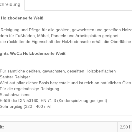
chreibung
Holzbodenseife Weiß
 Reinigung und Pflege für alle geölten, gewachsten und geseiften Holz
ers für Fußböden, Möbel, Paneele und Arbeitsplatten geeignet.
die rückfettende Eigenschaft der Holzbodenseife erhält die Oberfläche
ights WoCa Holzbodenseife Weiß
Für sämtliche geölten, gewachsten, geseiften Holzoberflächen
Sanfter Reiniger
Wird auf pflanzlicher Basis hergestellt und ist reich an natürlichen Ölen
Für die regelmässige Reinigung
Staubabweisend
Erfüllt die DIN 53160; EN 71-3 (Kinderspielzeug geeignet)
Sehr ergibig (320 - 400 m²/l
lt:
2,50 l