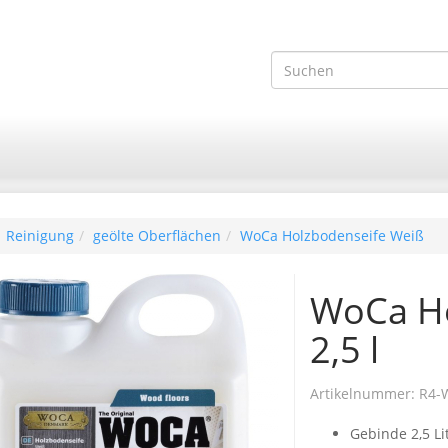
Reinigung
geölte Oberflächen
WoCa Holzbodenseife Weiß
WoCa Ho
2,5 l
Artikelnummer:
R4-
Gebinde 2,5 Li