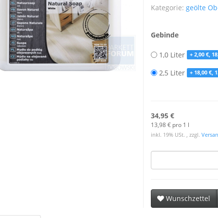
Kategorie:
geölte Ob
Gebinde
1,0 Liter
+ 2,00 €, 18
2,5 Liter
+ 18,00 €, 1
34,95 €
13,98 € pro 1 l
inkl. 19% USt. , zzgl.
Versa
Wunschzettel