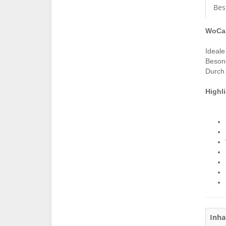
Bes
WoCa 
Ideale
Besond
Durch 
Highl
Inha