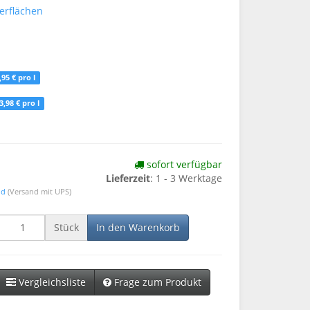
erflächen
,95 € pro l
3,98 € pro l
sofort verfügbar
Lieferzeit
: 1 - 3 Werktage
nd
(Versand mit UPS)
Stück
In den Warenkorb
Vergleichsliste
Frage zum Produkt